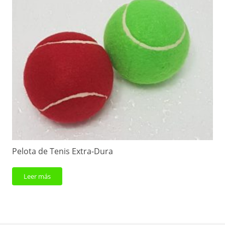
pueden
elegir
en
la
página
de
producto
Pelota de Tenis Extra-Dura
Leer más