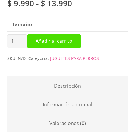
Rango
$
9.990
-
$
13.990
de
precios:
Tamaño
desde
$ 9.990
Kong
Añadir al carrito
hasta
Ball
$ 13.990
cantidad
SKU:
N/D
Categoría:
JUGUETES PARA PERROS
Descripción
Información adicional
Valoraciones (0)