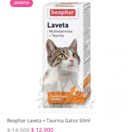
¡OFERTA!
Beaphar Laveta + Taurina Gatos 50ml
El
El
$
14.500
$
12.900