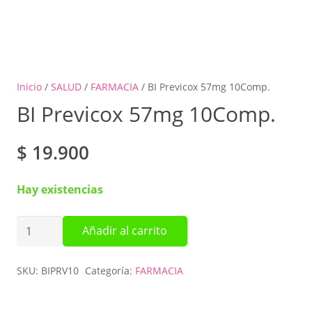
Inicio
/
SALUD
/
FARMACIA
/ BI Previcox 57mg 10Comp.
BI Previcox 57mg 10Comp.
$
19.900
Hay existencias
BI
Añadir al carrito
Previcox
57mg
SKU:
BIPRV10
Categoría:
FARMACIA
10Comp.
cantidad