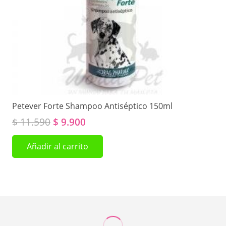
Petever Forte Shampoo Antiséptico 150ml
El
El
$
11.590
$
9.900
precio
precio
Añadir al carrito
original
actual
era:
es:
$ 11.590.
$ 9.900.