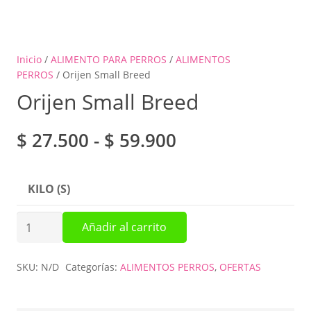
Inicio
/
ALIMENTO PARA PERROS
/
ALIMENTOS
PERROS
/ Orijen Small Breed
Orijen Small Breed
Rango
$
27.500
-
$
59.900
de
precios:
KILO (S)
desde
$ 27.500
Orijen
Añadir al carrito
hasta
Small
$ 59.900
Breed
SKU:
N/D
Categorías:
ALIMENTOS PERROS
,
OFERTAS
cantidad