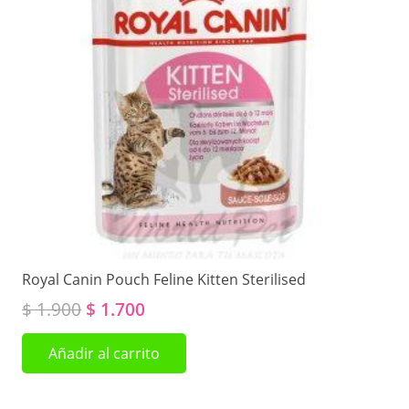
Royal Canin Pouch Feline Kitten Sterilised
El
El
$
1.900
$
1.700
precio
precio
Añadir al carrito
original
actual
era:
es:
$ 1.900.
$ 1.700.