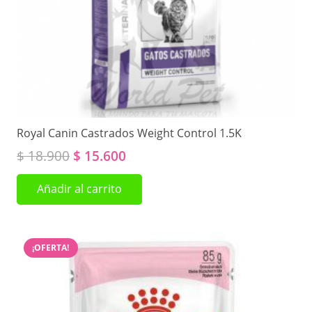
Royal Canin Castrados Weight Control 1.5K
El
El
$
18.900
$
15.600
precio
precio
Añadir al carrito
original
actual
era:
es:
$ 18.900.
$ 15.600.
¡OFERTA!