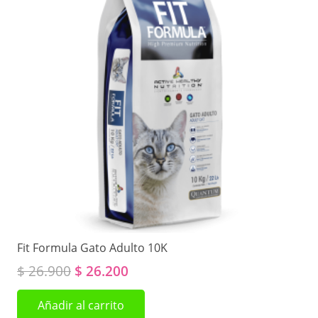
Fit Formula Gato Adulto 10K
El
El
$
26.900
$
26.200
precio
precio
Añadir al carrito
original
actual