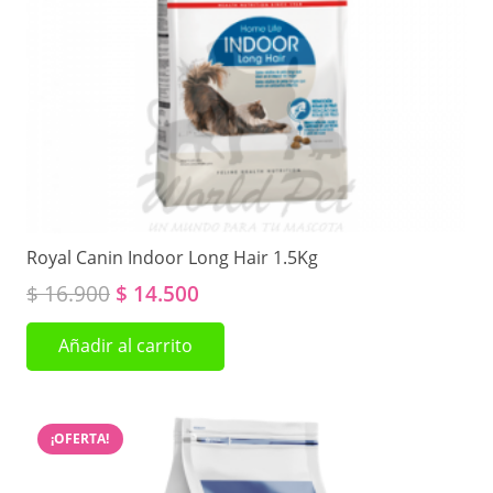
Royal Canin Indoor Long Hair 1.5Kg
El
El
$
16.900
$
14.500
precio
precio
Añadir al carrito
original
actual
era:
es:
$ 16.900.
$ 14.500.
¡OFERTA!