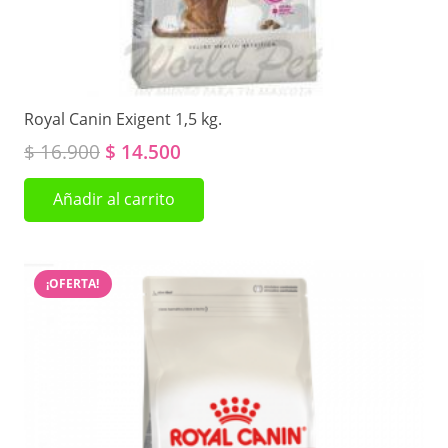
producto
Royal Canin Exigent 1,5 kg.
El
El
$
16.900
$
14.500
precio
precio
Añadir al carrito
original
actual
era:
es:
$ 16.900.
$ 14.500.
¡OFERTA!