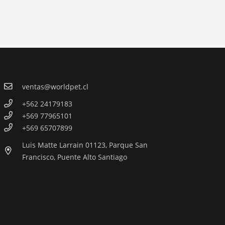
ventas@worldpet.cl
+562 24179183
+569 77965101
+569 65707899
Luis Matte Larrain 01123, Parque San
Francisco, Puente Alto Santiago