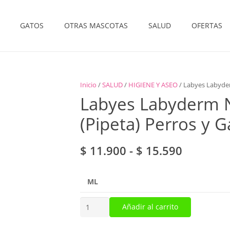
GATOS
OTRAS MASCOTAS
SALUD
OFERTAS
Inicio
/
SALUD
/
HIGIENE Y ASEO
/ Labyes Labyder
Labyes Labyderm N
(Pipeta) Perros y G
Rango
$
11.900
-
$
15.590
de
precios:
ML
desde
$ 11.900
Labyes
Añadir al carrito
hasta
Labyderm
$ 15.590
Nutrición