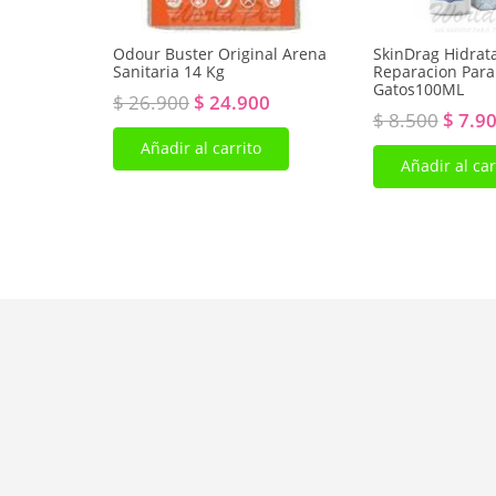
Odour Buster Original Arena
SkinDrag Hidrat
Sanitaria 14 Kg
Reparacion Para
Gatos100ML
El
El
$
26.900
$
24.900
El
$
8.500
$
7.9
precio
precio
preci
Añadir al carrito
original
actual
Añadir al car
origin
era:
es:
era:
$ 26.900.
$ 24.900.
$ 8.50