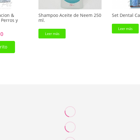
acion &
Shampoo Aceite de Neem 250
Set Dental C
 Perros y
ml.
Leer más
El
00
Leer más
o
precio
rito
al
actual
es:
0.
$ 7.900.