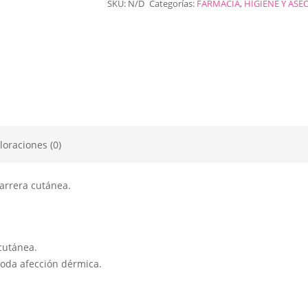
SKU:
N/D
Categorías:
FARMACIA
,
HIGIENE Y ASE
profunda
(Pipeta)
Perros
y
Gatos
cantidad
loraciones (0)
arrera cutánea.
cutánea.
toda afección dérmica.