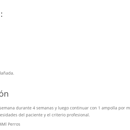
:
dañada.
ión
or semana durante 4 semanas y luego continuar con 1 ampolla por me
idades del paciente y el criterio profesional.
 4Ml Perros