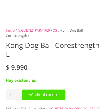
Inicio
/
JUGUETES PARA PERROS
/ Kong Dog Ball
Corestrength L
Kong Dog Ball Corestrength
L
$
9.990
Hay existencias
Kong
Añadir al carrito
Dog
Ball
SKU:
K44705
Categorías:
JUGUETES PARA PERROS
,
OTROS