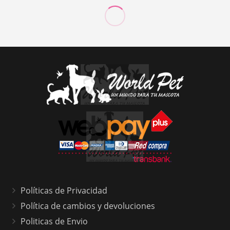
en
la
página
de
producto
Políticas de Privacidad
Política de cambios y devoluciones
Politicas de Envio