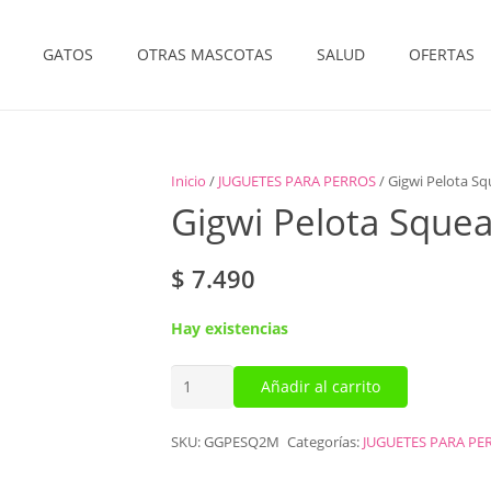
GATOS
OTRAS MASCOTAS
SALUD
OFERTAS
Inicio
/
JUGUETES PARA PERROS
/ Gigwi Pelota S
Gigwi Pelota Sque
$
7.490
Hay existencias
Gigwi
Añadir al carrito
Pelota
Squeaker
SKU:
GGPESQ2M
Categorías:
JUGUETES PARA PE
X2
M