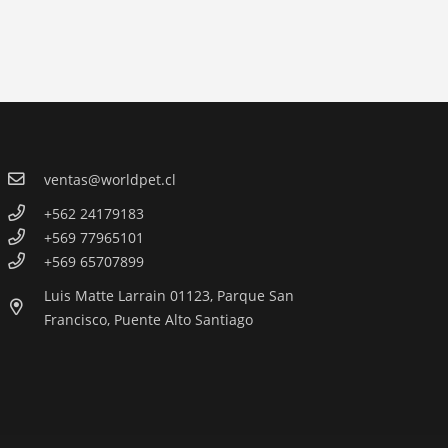
de
producto
ventas@worldpet.cl
+562 24179183
+569 77965101
+569 65707899
Luis Matte Larrain 01123, Parque San
Francisco, Puente Alto Santiago