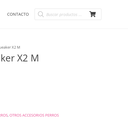
Búsqueda
CONTACTO
de
productos
queaker X2 M
aker X2 M
RROS
,
OTROS ACCESORIOS PERROS